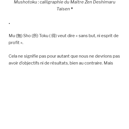
Mushotoku : calligraphie du Maître Zen Deshimaru
Taisen
*
.
Mu (無) Sho (所) Toku ( 得) veut dire « sans but, ni esprit de
profit ».
Cela ne signifie pas pour autant que nous ne devrions pas
avoir d’objectifs ni de résultats, bien au contraire. Mais
que pour évoluer il est nécessaire de s’en détacher.
Il faut réaliser le plus parfaitement possible ce que l’on
fait à chaque instant sans se préoccuper du résultat
escompté. Cette démarche intérieure amène très
souvent un résultat positif, alors que, paradoxalement, se
focaliser à tout prix sur un résultat positif débouche sur
un résultat négatif.