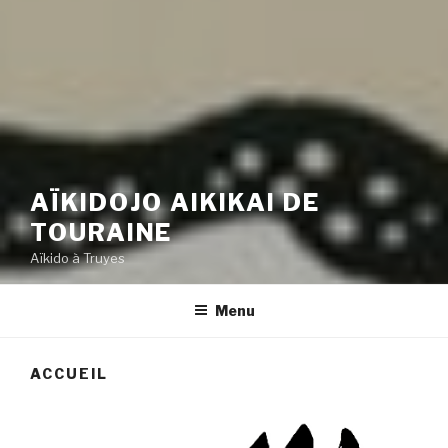
AÏKIDOJO AIKIKAI DE
TOURAINE
Aïkido à Truyes
Menu
ACCUEIL